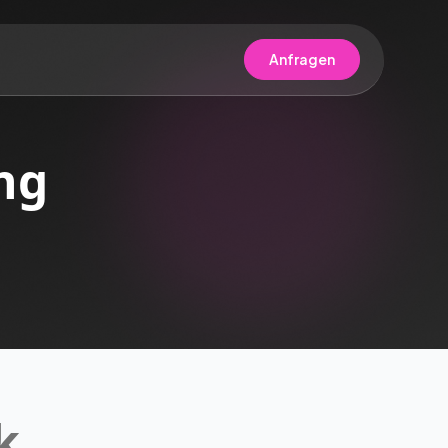
Anfragen
ng
k