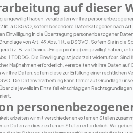
arbeitung auf dieser 
g eingewilligt haben, verarbeiten wir Ihre personenbezogene
s. 2 lit. a DSGVO, sofern besondere Datenkategorien nach Art
hen Einwilligung in die Übertragung personenbezogener Daten 
undlage von Art. 49 Abs. 1 lit. a DSGVO. Sofern Sie in die S
dgerät (z. B. via Device-Fingerprinting) eingewilligt haben, er
bs. 1 TDDDG. Die Einwilligung ist jederzeit widerrufbar. Sind 
her Maßnahmen erforderlich, verarbeiten wir Ihre Daten auf Gru
 Ihre Daten, sofern diese zur Erfüllung einer rechtlichen Ver
c DSGVO. Die Datenverarbeitung kann ferner auf Grundlage uns
. Über die jeweils im Einzelfall einschlägigen Rechtsgrundlag
miert.
on personenbezogene
eit arbeiten wir mit verschiedenen externen Stellen zusamme
en Daten an diese externen Stellen erforderlich. Wir geb