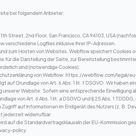
bsite bei folgendem Anbieter:
8 11th Street, 2nd Floor, San Francisco, CA 94103, USA (nach
 verschiedene Logfiles inklusive Ihrer IP-Adressen.
n und zum Hosten von Websites. Webflow speichert Cookies o
 für die Darstellung der Seite, zur Bereitstellung bestimmt
orderlich sind (notwendige Cookies).
chutzerklärung von Webflow:
https://webflow.com/legal/eu-
 auf Grundlage von Art. 6 Abs. 1 lit. f DSGVO. Wir haben ein
ng unserer Website. Sofern eine entsprechende Einwilligung a
ndlage von Art. 6 Abs. 1 lit. a DSGVO und § 25 Abs. 1 TDDDG, 
ugriff auf Informationen im Endgerät des Nutzers (z. B. Dev
t jederzeit widerrufbar.
rd auf die Standardvertragsklauseln der EU-Kommission gestü
vacy-policy
.