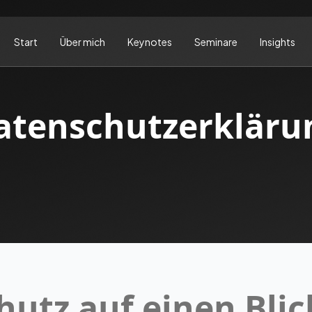
Start
Über mich
Keynotes
Seminare
Insights
atenschutzerkläru
hutz auf einen Blic