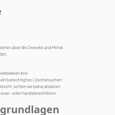
e
anderen über die Zwecke und Mittel
det.
verbleiben Ihre
e ein berechtigtes Löschersuchen
öscht, sofern wir keine anderen
teuer- oder handelsrechtliche
.
sgrundlagen