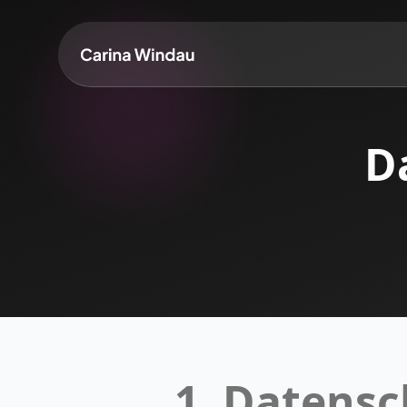
D
1. Datensc